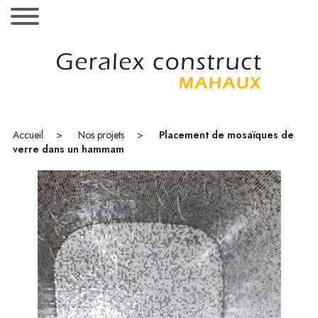
MENU
Accueil
Projets
Accueil
Nos projets
Placement de mosaïques de
Références
verre dans un hammam
Showroom
Contact