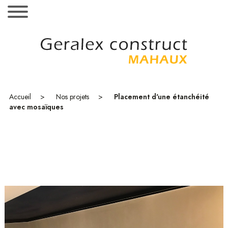
MENU
Accueil
Projets
Accueil
Nos projets
Placement d'une étanchéité
Références
avec mosaïques
Showroom
Contact